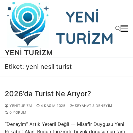
İçeriğe
atla
YENI TURIZM
Arama:
Etiket:
yeni nesil turist
2026’da Turist Ne Arıyor?
YENITURIZM
4 KASIM 2025
SEYAHAT & DENEYIM
0 YORUM
“Deneyim” Artık Yeterli Değil — Misafir Duygusu Yeni
Rekabet Alanı Bugün turizmde büyük dönüşümün tam