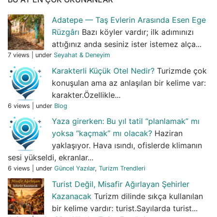
Adatepe — Taş Evlerin Arasında Esen Ege
Rüzgârı
Bazı köyler vardır; ilk adımınızı
attığınız anda sesiniz ister istemez alça...
7 views
|
under
Seyahat & Deneyim
Karakterli Küçük Otel Nedir?
Turizmde çok
konuşulan ama az anlaşılan bir kelime var:
karakter.Özellikle...
6 views
|
under
Blog
Yaza girerken: Bu yıl tatil “planlamak” mı
yoksa “kaçmak” mı olacak?
Haziran
yaklaşıyor. Hava ısındı, ofislerde klimanın
sesi yükseldi, ekranlar...
6 views
|
under
Güncel Yazılar
,
Turizm Trendleri
Turist Değil, Misafir Ağırlayan Şehirler
Kazanacak
Turizm dilinde sıkça kullanılan
bir kelime vardır: turist.Sayılarda turist...