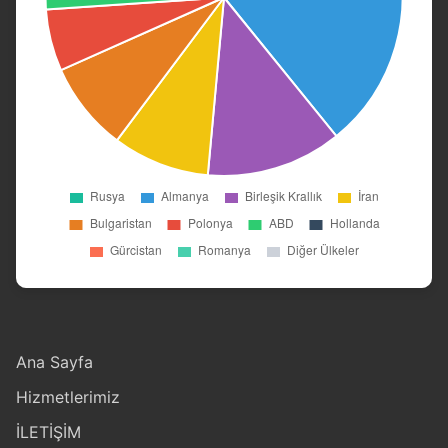
Ana Sayfa
Hizmetlerimiz
İLETİŞİM