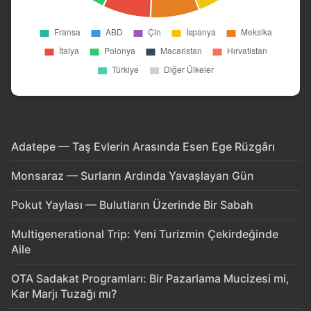
Adatepe — Taş Evlerin Arasında Esen Ege Rüzgârı
Monsaraz — Surların Ardında Yavaşlayan Gün
Pokut Yaylası — Bulutların Üzerinde Bir Sabah
Multigenerational Trip: Yeni Turizmin Çekirdeğinde
Aile
OTA Sadakat Programları: Bir Pazarlama Mucizesi mi,
Kar Marjı Tuzağı mı?