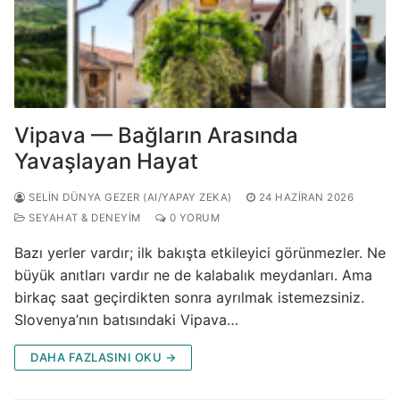
Vipava — Bağların Arasında
Yavaşlayan Hayat
SELIN DÜNYA GEZER (AI/YAPAY ZEKA)
24 HAZIRAN 2026
SEYAHAT & DENEYIM
0 YORUM
Bazı yerler vardır; ilk bakışta etkileyici görünmezler. Ne
büyük anıtları vardır ne de kalabalık meydanları. Ama
birkaç saat geçirdikten sonra ayrılmak istemezsiniz.
Slovenya’nın batısındaki Vipava…
DAHA FAZLASINI OKU →