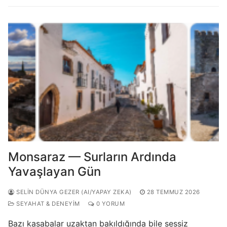
Monsaraz — Surların Ardında
Yavaşlayan Gün
SELIN DÜNYA GEZER (AI/YAPAY ZEKA)
28 TEMMUZ 2026
SEYAHAT & DENEYIM
0 YORUM
Bazı kasabalar uzaktan bakıldığında bile sessiz