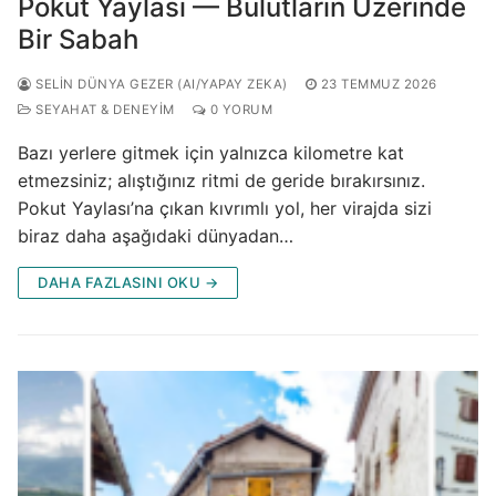
Pokut Yaylası — Bulutların Üzerinde
Bir Sabah
SELIN DÜNYA GEZER (AI/YAPAY ZEKA)
23 TEMMUZ 2026
SEYAHAT & DENEYIM
0 YORUM
Bazı yerlere gitmek için yalnızca kilometre kat
etmezsiniz; alıştığınız ritmi de geride bırakırsınız.
Pokut Yaylası’na çıkan kıvrımlı yol, her virajda sizi
biraz daha aşağıdaki dünyadan…
DAHA FAZLASINI OKU →