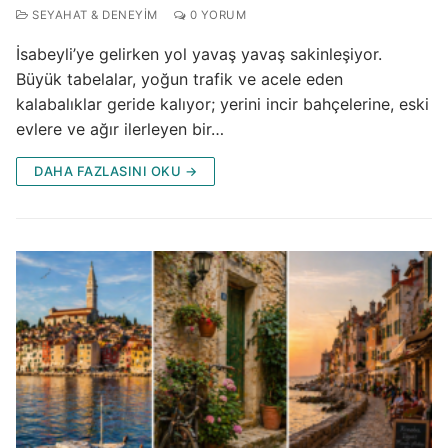
SEYAHAT & DENEYIM
0 YORUM
İsabeyli’ye gelirken yol yavaş yavaş sakinleşiyor.
Büyük tabelalar, yoğun trafik ve acele eden
kalabalıklar geride kalıyor; yerini incir bahçelerine, eski
evlere ve ağır ilerleyen bir…
DAHA FAZLASINI OKU →