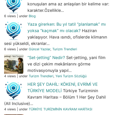
konuşulan ama az anlaşılan bir kelime var:
karakter.Özellikle...
6 views
|
under
Blog
Yaza girerken: Bu yıl tatil “planlamak” mı
yoksa “kaçmak” mı olacak?
Haziran
yaklaşıyor. Hava ısındı, ofislerde klimanın
sesi yükseldi, ekranlar...
6 views
|
under
Güncel Yazılar
,
Turizm Trendleri
“Set-jetting” Nedir?
Set-jetting, yani film
ve dizi çekim mekânlarını görme
motivasyonuyla yapıl...
4 views
|
under
Turizm Trendleri
,
Yeni Turizm Sözlüğü
HER ŞEY DAHİL: KÖKENİ, EVRİMİ VE
TÜRKİYE MODELİ
Türkiye Turizminin
Kavram Haritası – Bölüm 1 Her Şey Dahil
(All Inclusive)...
4 views
|
under
TÜRKİYE TURİZMİNİN KAVRAM HARİTASI