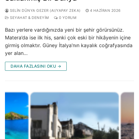
SELIN DÜNYA GEZER (AI/YAPAY ZEKA)
4 HAZIRAN 2026
SEYAHAT & DENEYIM
0 YORUM
Bazı yerlere vardığınızda yeni bir şehir görürsünüz.
Matera’da ise ilk his, sanki çok eski bir hikâyenin içine
girmiş olmaktır. Güney İtalya’nın kayalık coğrafyasında
yer alan…
DAHA FAZLASINI OKU →