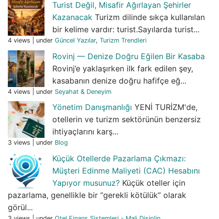
Turist Değil, Misafir Ağırlayan Şehirler
Kazanacak
Turizm dilinde sıkça kullanılan
bir kelime vardır: turist.Sayılarda turist...
4 views
|
under
Güncel Yazılar
,
Turizm Trendleri
Rovinj — Denize Doğru Eğilen Bir Kasaba
Rovinj’e yaklaşırken ilk fark edilen şey,
kasabanın denize doğru hafifçe eğ...
4 views
|
under
Seyahat & Deneyim
Yönetim Danışmanlığı
YENİ TURİZM'de,
otellerin ve turizm sektörünün benzersiz
ihtiyaçlarını karş...
3 views
|
under
Blog
Küçük Otellerde Pazarlama Çıkmazı:
Müşteri Edinme Maliyeti (CAC) Hesabını
Yapıyor musunuz?
Küçük oteller için
pazarlama, genellikle bir “gerekli kötülük” olarak
görül...
3 views
|
under
Otel Finans Sistemleri - Mali Disiplin