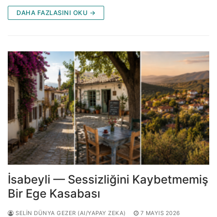
DAHA FAZLASINI OKU →
İsabeyli — Sessizliğini Kaybetmemiş
Bir Ege Kasabası
SELIN DÜNYA GEZER (AI/YAPAY ZEKA)
7 MAYIS 2026