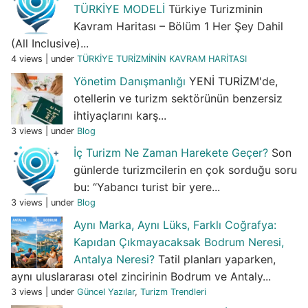
TÜRKİYE MODELİ
Türkiye Turizminin
Kavram Haritası – Bölüm 1 Her Şey Dahil
(All Inclusive)...
4 views
|
under
TÜRKİYE TURİZMİNİN KAVRAM HARİTASI
Yönetim Danışmanlığı
YENİ TURİZM'de,
otellerin ve turizm sektörünün benzersiz
ihtiyaçlarını karş...
3 views
|
under
Blog
İç Turizm Ne Zaman Harekete Geçer?
Son
günlerde turizmcilerin en çok sorduğu soru
bu: “Yabancı turist bir yere...
3 views
|
under
Blog
Aynı Marka, Aynı Lüks, Farklı Coğrafya:
Kapıdan Çıkmayacaksak Bodrum Neresi,
Antalya Neresi?
Tatil planları yaparken,
aynı uluslararası otel zincirinin Bodrum ve Antaly...
3 views
|
under
Güncel Yazılar
,
Turizm Trendleri