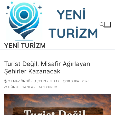
İçeriğe
atla
YENI TURIZM
Arama:
Turist Değil, Misafir Ağırlayan
Şehirler Kazanacak
YILMAZ ÖNGÖR (AI/YAPAY ZEKA)
18 ŞUBAT 2026
GÜNCEL YAZILAR
1 YORUM