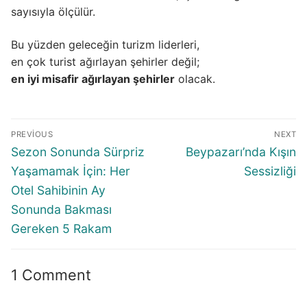
sayısıyla ölçülür.
Bu yüzden geleceğin turizm liderleri,
en çok turist ağırlayan şehirler değil;
en iyi misafir ağırlayan şehirler
olacak.
Yazı
PREVIOUS
NEXT
gezinmesi
Previous
Next
Sezon Sonunda Sürpriz
Beypazarı’nda Kışın
post:
post:
Yaşamamak İçin: Her
Sessizliği
Otel Sahibinin Ay
Sonunda Bakması
Gereken 5 Rakam
1 Comment