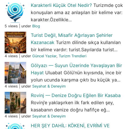
Karakterli Küçük Otel Nedir?
Turizmde çok
konuşulan ama az anlaşılan bir kelime var:
karakter.Özellikle...
5 views
|
under
Blog
Turist Değil, Misafir Ağırlayan Şehirler
Kazanacak
Turizm dilinde sıkça kullanılan
bir kelime vardır: turist.Sayılarda turist...
4 views
|
under
Güncel Yazılar
,
Turizm Trendleri
Gölyazı — Suyun Üzerinde Yavaşlayan Bir
Hayat
Uluabat Gölü’nün kıyısında, ince bir
yolun ucunda karşıma çıktı bu küçük ya...
4 views
|
under
Seyahat & Deneyim
Rovinj — Denize Doğru Eğilen Bir Kasaba
Rovinj’e yaklaşırken ilk fark edilen şey,
kasabanın denize doğru hafifçe eğ...
4 views
|
under
Seyahat & Deneyim
HER ŞEY DAHİL: KÖKENİ, EVRİMİ VE