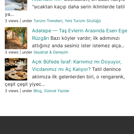
“sıcaktan kaçıp daha serin iklimlerde tatil
ya...
3 views
|
under
Turizm Trendleri
,
Yeni Turizm Sözlüğü
Adatepe — Taş Evlerin Arasında Esen Ege
Rüzgârı
Bazı köyler vardır; ilk adımınızı
attığınız anda sesiniz ister istemez alça...
3 views
|
under
Seyahat & Deneyim
Açık Büfede İsraf: Karnımız mı Doyuyor,
Vicdanımız mı Aç Kalıyor?
Tatil denince
aklımıza ilk gelenlerden biri, o rengarenk,
çeşit çeşit yiyec...
3 views
|
under
Blog
,
Güncel Yazılar