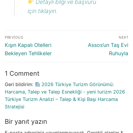
Detaylı bilgi ve başvuru
için tıklayın.
Yazı
PREVIOUS
NEXT
gezinmesi
Previous
Next
Kışın Kapalı Otelleri
Assos’un Taş Evi
post:
post:
Bekleyen Tehlikeler
Ruhuyla
1 Comment
Geri bildirim:
2026 Türkiye Turizm Görünümü:
Harcama, Talep ve Talep Esnekliği - yeni turizm 2026
Türkiye Turizm Analizi – Talep & Kişi Başı Harcama
Stratejisi
Bir yanıt yazın
E-posta adresiniz yayınlanmayacak.
Gerekli alanlar
*