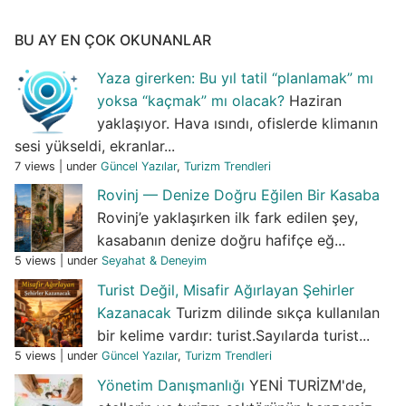
BU AY EN ÇOK OKUNANLAR
Yaza girerken: Bu yıl tatil “planlamak” mı
yoksa “kaçmak” mı olacak?
Haziran
yaklaşıyor. Hava ısındı, ofislerde klimanın
sesi yükseldi, ekranlar...
7 views
|
under
Güncel Yazılar
,
Turizm Trendleri
Rovinj — Denize Doğru Eğilen Bir Kasaba
Rovinj’e yaklaşırken ilk fark edilen şey,
kasabanın denize doğru hafifçe eğ...
5 views
|
under
Seyahat & Deneyim
Turist Değil, Misafir Ağırlayan Şehirler
Kazanacak
Turizm dilinde sıkça kullanılan
bir kelime vardır: turist.Sayılarda turist...
5 views
|
under
Güncel Yazılar
,
Turizm Trendleri
Yönetim Danışmanlığı
YENİ TURİZM'de,