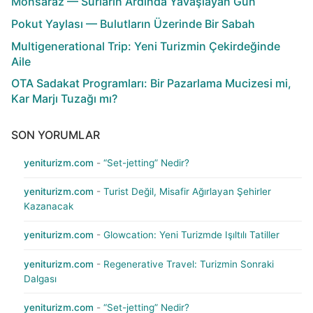
Monsaraz — Surların Ardında Yavaşlayan Gün
Pokut Yaylası — Bulutların Üzerinde Bir Sabah
Multigenerational Trip: Yeni Turizmin Çekirdeğinde
Aile
OTA Sadakat Programları: Bir Pazarlama Mucizesi mi,
Kar Marjı Tuzağı mı?
SON YORUMLAR
yeniturizm.com
-
“Set-jetting” Nedir?
yeniturizm.com
-
Turist Değil, Misafir Ağırlayan Şehirler
Kazanacak
yeniturizm.com
-
Glowcation: Yeni Turizmde Işıltılı Tatiller
yeniturizm.com
-
Regenerative Travel: Turizmin Sonraki
Dalgası
yeniturizm.com
-
“Set-jetting” Nedir?