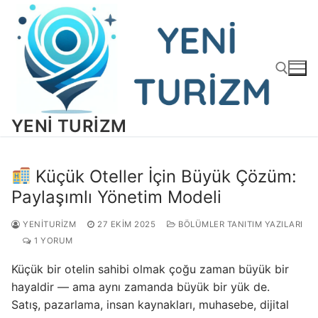
İçeriğe
atla
YENI TURIZM
Arama:
Küçük Oteller İçin Büyük Çözüm:
Paylaşımlı Yönetim Modeli
YENITURIZM
27 EKIM 2025
BÖLÜMLER TANITIM YAZILARI
1 YORUM
Küçük bir otelin sahibi olmak çoğu zaman büyük bir
hayaldir — ama aynı zamanda büyük bir yük de.
Satış, pazarlama, insan kaynakları, muhasebe, dijital