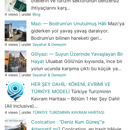
otellerin ve turizm sektörünün benzersiz
ihtiyaçlarını karş...
4 views
|
under
Blog
Mazı — Bodrum’un Unutulmuş Hâli
Mazı’ya
giderken yol yavaş yavaş daralıyor.
Bodrum’un bilinen hareketi geri...
4 views
|
under
Seyahat & Deneyim
Gölyazı — Suyun Üzerinde Yavaşlayan Bir
Hayat
Uluabat Gölü’nün kıyısında, ince bir
yolun ucunda karşıma çıktı bu küçük ya...
4 views
|
under
Seyahat & Deneyim
HER ŞEY DAHİL: KÖKENİ, EVRİMİ VE
TÜRKİYE MODELİ
Türkiye Turizminin
Kavram Haritası – Bölüm 1 Her Şey Dahil
(All Inclusive)...
4 views
|
under
TÜRKİYE TURİZMİNİN KAVRAM HARİTASI
Coolcation : “Deniz Kum Güneş”‘e
Alternatif mi?
Coolcation, en basit hâliyle