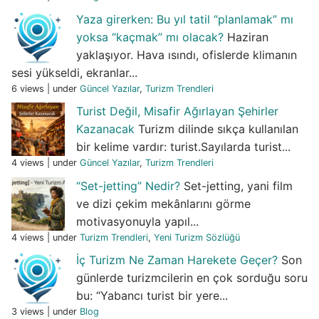
Yaza girerken: Bu yıl tatil “planlamak” mı
yoksa “kaçmak” mı olacak?
Haziran
yaklaşıyor. Hava ısındı, ofislerde klimanın
sesi yükseldi, ekranlar...
6 views
|
under
Güncel Yazılar
,
Turizm Trendleri
Turist Değil, Misafir Ağırlayan Şehirler
Kazanacak
Turizm dilinde sıkça kullanılan
bir kelime vardır: turist.Sayılarda turist...
4 views
|
under
Güncel Yazılar
,
Turizm Trendleri
“Set-jetting” Nedir?
Set-jetting, yani film
ve dizi çekim mekânlarını görme
motivasyonuyla yapıl...
4 views
|
under
Turizm Trendleri
,
Yeni Turizm Sözlüğü
İç Turizm Ne Zaman Harekete Geçer?
Son
günlerde turizmcilerin en çok sorduğu soru
bu: “Yabancı turist bir yere...
3 views
|
under
Blog