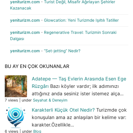
yeniturizm.com
-
Turist Değil, Misafir Ağırlayan Şehirler
Kazanacak
yeniturizm.com
-
Glowcation: Yeni Turizmde Işıltılı Tatiller
yeniturizm.com
-
Regenerative Travel: Turizmin Sonraki
Dalgası
yeniturizm.com
-
“Set-jetting” Nedir?
BU AY EN ÇOK OKUNANLAR
Adatepe — Taş Evlerin Arasında Esen Ege
Rüzgârı
Bazı köyler vardır; ilk adımınızı
attığınız anda sesiniz ister istemez alça...
7 views
|
under
Seyahat & Deneyim
Karakterli Küçük Otel Nedir?
Turizmde çok
konuşulan ama az anlaşılan bir kelime var:
karakter.Özellikle...
6 views
|
under
Blog