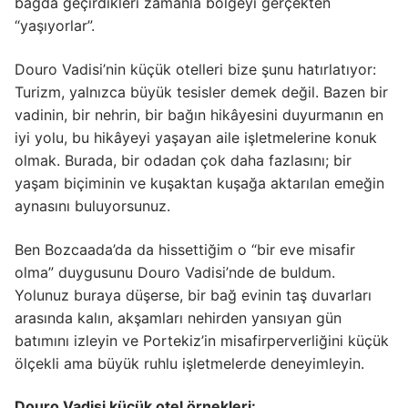
bağda geçirdikleri zamanla bölgeyi gerçekten
“yaşıyorlar”.
Douro Vadisi’nin küçük otelleri bize şunu hatırlatıyor:
Turizm, yalnızca büyük tesisler demek değil. Bazen bir
vadinin, bir nehrin, bir bağın hikâyesini duyurmanın en
iyi yolu, bu hikâyeyi yaşayan aile işletmelerine konuk
olmak. Burada, bir odadan çok daha fazlasını; bir
yaşam biçiminin ve kuşaktan kuşağa aktarılan emeğin
aynasını buluyorsunuz.
Ben Bozcaada’da da hissettiğim o “bir eve misafir
olma” duygusunu Douro Vadisi’nde de buldum.
Yolunuz buraya düşerse, bir bağ evinin taş duvarları
arasında kalın, akşamları nehirden yansıyan gün
batımını izleyin ve Portekiz’in misafirperverliğini küçük
ölçekli ama büyük ruhlu işletmelerde deneyimleyin.
Douro Vadisi küçük otel örnekleri: