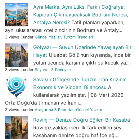
Aynı Marka, Aynı Lüks, Farklı Coğrafya:
Kapıdan Çıkmayacaksak Bodrum Neresi,
Antalya Neresi?
Tatil planları yaparken,
aynı uluslararası otel zincirinin Bodrum ve Antaly...
3 views
|
under
Güncel Yazılar
,
Turizm Trendleri
Gölyazı — Suyun Üzerinde Yavaşlayan Bir
Hayat
Uluabat Gölü’nün kıyısında, ince bir
yolun ucunda karşıma çıktı bu küçük ya...
3 views
|
under
Seyahat & Deneyim
Savaşın Gölgesinde Turizm: İran Krizinin
Ekonomik ve Vicdani Bilançosu
AI
kullanılarak yazılmıştır. | 06 Mart 2026
Orta Doğu'da tırmanan ve İran'ı...
3 views
|
under
Araştırma & Raporlar
,
Güncel Yazılar
Rovinj — Denize Doğru Eğilen Bir Kasaba
Rovinj’e yaklaşırken ilk fark edilen şey,
kasabanın denize doğru hafifçe eğ...