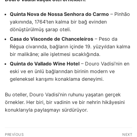
Quinta Nova de Nossa Senhora do Carmo
– Pinhão
yakınında, 1764’ten kalma bir bağ evinden
dönüştürülmüş şarap oteli.
Casa do Visconde de Chanceleiros
– Peso da
Régua civarında, bağların içinde 19. yüzyıldan kalma
bir malikâne; aile işletmesi sıcaklığında.
Quinta do Vallado Wine Hotel
– Douro Vadisi’nin en
eski ve en ünlü bağlarından birinin modern ve
geleneksel karışımı konaklama deneyimi.
Bu oteller, Douro Vadisi’nin ruhunu yaşatan gerçek
örnekler. Her biri, bir vadinin ve bir nehrin hikâyesini
konuklarıyla paylaşmayı sürdürüyor.
Yazı
PREVIOUS
NEXT