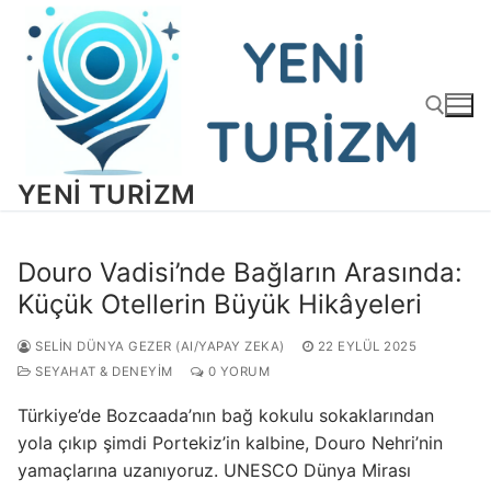
İçeriğe
atla
YENI TURIZM
Arama:
Douro Vadisi’nde Bağların Arasında:
Küçük Otellerin Büyük Hikâyeleri
SELIN DÜNYA GEZER (AI/YAPAY ZEKA)
22 EYLÜL 2025
SEYAHAT & DENEYIM
0 YORUM
Türkiye’de Bozcaada’nın bağ kokulu sokaklarından
yola çıkıp şimdi Portekiz’in kalbine, Douro Nehri’nin
yamaçlarına uzanıyoruz. UNESCO Dünya Mirası