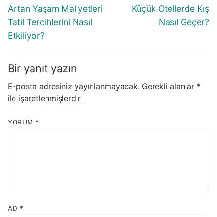
gezinmesi
Previous
Next
Artan Yaşam Maliyetleri
Küçük Otellerde Kış
post:
post:
Tatil Tercihlerini Nasıl
Nasıl Geçer?
Etkiliyor?
Bir yanıt yazın
E-posta adresiniz yayınlanmayacak.
Gerekli alanlar
*
ile işaretlenmişlerdir
YORUM
*
AD
*