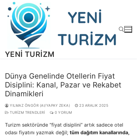
İçeriğe
atla
YENI TURIZM
Arama:
Dünya Genelinde Otellerin Fiyat
Disiplini: Kanal, Pazar ve Rekabet
Dinamikleri
YILMAZ ÖNGÖR (AI/YAPAY ZEKA)
23 ARALIK 2025
TURIZM TRENDLERI
0 YORUM
Turizm sektöründe “fiyat disiplini” artık sadece otel
odası fiyatını yazmak değil;
tüm dağıtım kanallarında,