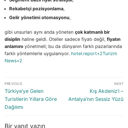
Rekabetçi pozisyonlama
,
Gelir yönetimi otomasyonu
,
gibi unsurları aynı anda yöneten
çok katmanlı bir
disiplin
haline geldi. Oteller sadece fiyatı değil,
fiyatın
anlamını
yönetmeli; bu da dünyanın farklı pazarlarında
farklı yöntemlerle uygulanıyor.
hotel.report+2Turizm
News+2
Yazı
PREVIOUS
NEXT
gezinmesi
Previous
Next
Türkiye’ye Gelen
Kış Akdeniz’i –
post:
post:
Turistlerin Yıllara Göre
Antalya’nın Sessiz Yüzü
Dağılımı
Bir yanıt yazın