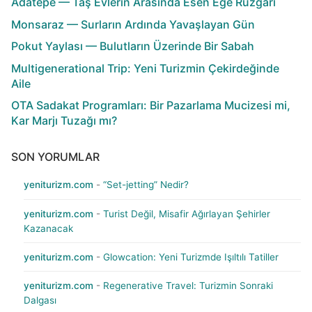
Adatepe — Taş Evlerin Arasında Esen Ege Rüzgârı
Monsaraz — Surların Ardında Yavaşlayan Gün
Pokut Yaylası — Bulutların Üzerinde Bir Sabah
Multigenerational Trip: Yeni Turizmin Çekirdeğinde
Aile
OTA Sadakat Programları: Bir Pazarlama Mucizesi mi,
Kar Marjı Tuzağı mı?
SON YORUMLAR
yeniturizm.com
-
“Set-jetting” Nedir?
yeniturizm.com
-
Turist Değil, Misafir Ağırlayan Şehirler
Kazanacak
yeniturizm.com
-
Glowcation: Yeni Turizmde Işıltılı Tatiller
yeniturizm.com
-
Regenerative Travel: Turizmin Sonraki
Dalgası