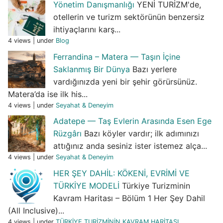
Yönetim Danışmanlığı
YENİ TURİZM'de,
otellerin ve turizm sektörünün benzersiz
ihtiyaçlarını karş...
4 views
|
under
Blog
Ferrandina – Matera — Taşın İçine
Saklanmış Bir Dünya
Bazı yerlere
vardığınızda yeni bir şehir görürsünüz.
Matera’da ise ilk his...
4 views
|
under
Seyahat & Deneyim
Adatepe — Taş Evlerin Arasında Esen Ege
Rüzgârı
Bazı köyler vardır; ilk adımınızı
attığınız anda sesiniz ister istemez alça...
4 views
|
under
Seyahat & Deneyim
HER ŞEY DAHİL: KÖKENİ, EVRİMİ VE
TÜRKİYE MODELİ
Türkiye Turizminin
Kavram Haritası – Bölüm 1 Her Şey Dahil
(All Inclusive)...
4 views
|
under
TÜRKİYE TURİZMİNİN KAVRAM HARİTASI