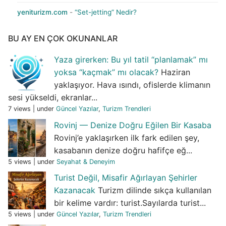
yeniturizm.com
-
“Set-jetting” Nedir?
BU AY EN ÇOK OKUNANLAR
Yaza girerken: Bu yıl tatil “planlamak” mı
yoksa “kaçmak” mı olacak?
Haziran
yaklaşıyor. Hava ısındı, ofislerde klimanın
sesi yükseldi, ekranlar...
7 views
|
under
Güncel Yazılar
,
Turizm Trendleri
Rovinj — Denize Doğru Eğilen Bir Kasaba
Rovinj’e yaklaşırken ilk fark edilen şey,
kasabanın denize doğru hafifçe eğ...
5 views
|
under
Seyahat & Deneyim
Turist Değil, Misafir Ağırlayan Şehirler
Kazanacak
Turizm dilinde sıkça kullanılan
bir kelime vardır: turist.Sayılarda turist...
5 views
|
under
Güncel Yazılar
,
Turizm Trendleri