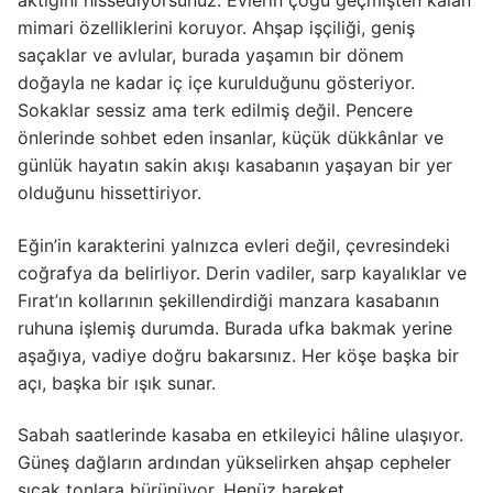
aktığını hissediyorsunuz. Evlerin çoğu geçmişten kalan
mimari özelliklerini koruyor. Ahşap işçiliği, geniş
saçaklar ve avlular, burada yaşamın bir dönem
doğayla ne kadar iç içe kurulduğunu gösteriyor.
Sokaklar sessiz ama terk edilmiş değil. Pencere
önlerinde sohbet eden insanlar, küçük dükkânlar ve
günlük hayatın sakin akışı kasabanın yaşayan bir yer
olduğunu hissettiriyor.
Eğin’in karakterini yalnızca evleri değil, çevresindeki
coğrafya da belirliyor. Derin vadiler, sarp kayalıklar ve
Fırat’ın kollarının şekillendirdiği manzara kasabanın
ruhuna işlemiş durumda. Burada ufka bakmak yerine
aşağıya, vadiye doğru bakarsınız. Her köşe başka bir
açı, başka bir ışık sunar.
Sabah saatlerinde kasaba en etkileyici hâline ulaşıyor.
Güneş dağların ardından yükselirken ahşap cepheler
sıcak tonlara bürünüyor. Henüz hareket