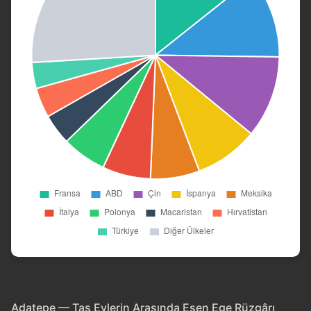
Adatepe — Taş Evlerin Arasında Esen Ege Rüzgârı