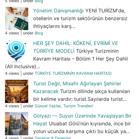
5 views
|
under
Blog
Yönetim Danışmanlığı
YENİ TURİZM'de,
otellerin ve turizm sektörünün benzersiz
ihtiyaçlarını karş...
4 views
|
under
Blog
HER ŞEY DAHİL: KÖKENİ, EVRİMİ VE
TÜRKİYE MODELİ
Türkiye Turizminin
Kavram Haritası – Bölüm 1 Her Şey Dahil
(All Inclusive)...
4 views
|
under
TÜRKİYE TURİZMİNİN KAVRAM HARİTASI
Turist Değil, Misafir Ağırlayan Şehirler
Kazanacak
Turizm dilinde sıkça kullanılan
bir kelime vardır: turist.Sayılarda turist...
4 views
|
under
Güncel Yazılar
,
Turizm Trendleri
Gölyazı — Suyun Üzerinde Yavaşlayan Bir
Hayat
Uluabat Gölü’nün kıyısında, ince bir
yolun ucunda karşıma çıktı bu küçük ya...
4 views
|
under
Seyahat & Deneyim