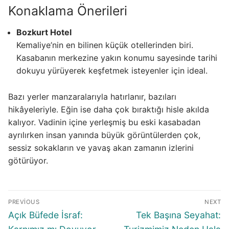
Konaklama Önerileri
Bozkurt Hotel
Kemaliye’nin en bilinen küçük otellerinden biri.
Kasabanın merkezine yakın konumu sayesinde tarihi
dokuyu yürüyerek keşfetmek isteyenler için ideal.
Bazı yerler manzaralarıyla hatırlanır, bazıları
hikâyeleriyle. Eğin ise daha çok bıraktığı hisle akılda
kalıyor. Vadinin içine yerleşmiş bu eski kasabadan
ayrılırken insan yanında büyük görüntülerden çok,
sessiz sokakların ve yavaş akan zamanın izlerini
götürüyor.
Yazı
PREVIOUS
NEXT
gezinmesi
Previous
Next
Açık Büfede İsraf:
Tek Başına Seyahat:
post:
post: