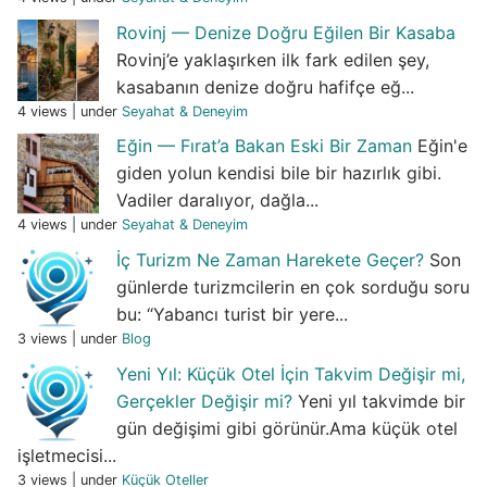
Rovinj — Denize Doğru Eğilen Bir Kasaba
Rovinj’e yaklaşırken ilk fark edilen şey,
kasabanın denize doğru hafifçe eğ...
4 views
|
under
Seyahat & Deneyim
Eğin — Fırat’a Bakan Eski Bir Zaman
Eğin'e
giden yolun kendisi bile bir hazırlık gibi.
Vadiler daralıyor, dağla...
4 views
|
under
Seyahat & Deneyim
İç Turizm Ne Zaman Harekete Geçer?
Son
günlerde turizmcilerin en çok sorduğu soru
bu: “Yabancı turist bir yere...
3 views
|
under
Blog
Yeni Yıl: Küçük Otel İçin Takvim Değişir mi,
Gerçekler Değişir mi?
Yeni yıl takvimde bir
gün değişimi gibi görünür.Ama küçük otel
işletmecisi...
3 views
|
under
Küçük Oteller