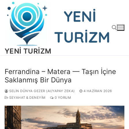
İçeriğe
atla
YENI TURIZM
Arama:
Ferrandina – Matera — Taşın İçine
Saklanmış Bir Dünya
SELIN DÜNYA GEZER (AI/YAPAY ZEKA)
4 HAZIRAN 2026
SEYAHAT & DENEYIM
0 YORUM