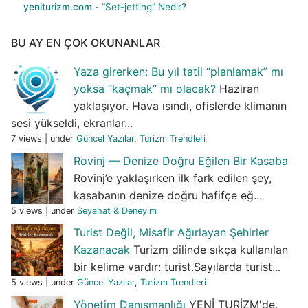
yeniturizm.com
-
“Set-jetting” Nedir?
BU AY EN ÇOK OKUNANLAR
Yaza girerken: Bu yıl tatil “planlamak” mı
yoksa “kaçmak” mı olacak?
Haziran
yaklaşıyor. Hava ısındı, ofislerde klimanın
sesi yükseldi, ekranlar...
7 views
|
under
Güncel Yazılar
,
Turizm Trendleri
Rovinj — Denize Doğru Eğilen Bir Kasaba
Rovinj’e yaklaşırken ilk fark edilen şey,
kasabanın denize doğru hafifçe eğ...
5 views
|
under
Seyahat & Deneyim
Turist Değil, Misafir Ağırlayan Şehirler
Kazanacak
Turizm dilinde sıkça kullanılan
bir kelime vardır: turist.Sayılarda turist...
5 views
|
under
Güncel Yazılar
,
Turizm Trendleri
Yönetim Danışmanlığı
YENİ TURİZM'de,