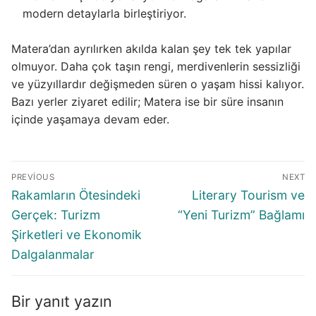
modern detaylarla birleştiriyor.
Matera’dan ayrılırken akılda kalan şey tek tek yapılar
olmuyor. Daha çok taşın rengi, merdivenlerin sessizliği
ve yüzyıllardır değişmeden süren o yaşam hissi kalıyor.
Bazı yerler ziyaret edilir; Matera ise bir süre insanın
içinde yaşamaya devam eder.
Yazı
PREVIOUS
NEXT
gezinmesi
Previous
Next
Rakamların Ötesindeki
Literary Tourism ve
post:
post:
Gerçek: Turizm
“Yeni Turizm” Bağlamı
Şirketleri ve Ekonomik
Dalgalanmalar
Bir yanıt yazın