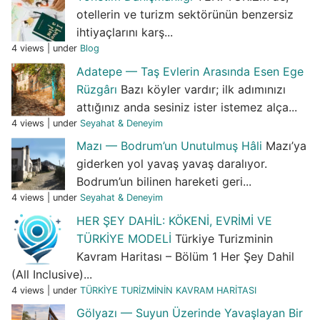
otellerin ve turizm sektörünün benzersiz
ihtiyaçlarını karş...
4 views
|
under
Blog
Adatepe — Taş Evlerin Arasında Esen Ege
Rüzgârı
Bazı köyler vardır; ilk adımınızı
attığınız anda sesiniz ister istemez alça...
4 views
|
under
Seyahat & Deneyim
Mazı — Bodrum’un Unutulmuş Hâli
Mazı’ya
giderken yol yavaş yavaş daralıyor.
Bodrum’un bilinen hareketi geri...
4 views
|
under
Seyahat & Deneyim
HER ŞEY DAHİL: KÖKENİ, EVRİMİ VE
TÜRKİYE MODELİ
Türkiye Turizminin
Kavram Haritası – Bölüm 1 Her Şey Dahil
(All Inclusive)...
4 views
|
under
TÜRKİYE TURİZMİNİN KAVRAM HARİTASI
Gölyazı — Suyun Üzerinde Yavaşlayan Bir