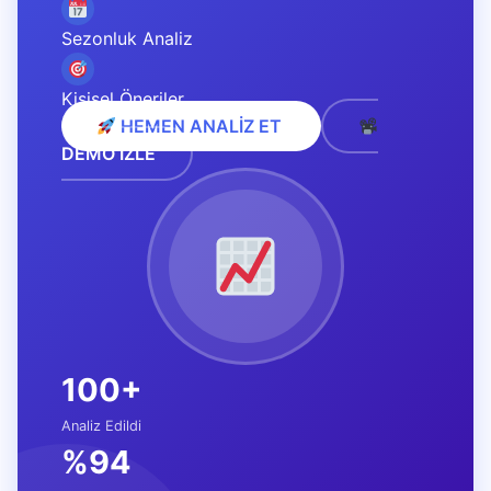
Sezonluk Analiz
Kişisel Öneriler
HEMEN ANALİZ ET
DEMO İZLE
100+
Analiz Edildi
%94