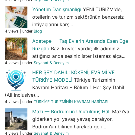
Yönetim Danışmanlığı
YENİ TURİZM'de,
otellerin ve turizm sektörünün benzersiz
ihtiyaçlarını karş...
4 views
|
under
Blog
Adatepe — Taş Evlerin Arasında Esen Ege
Rüzgârı
Bazı köyler vardır; ilk adımınızı
attığınız anda sesiniz ister istemez alça...
4 views
|
under
Seyahat & Deneyim
HER ŞEY DAHİL: KÖKENİ, EVRİMİ VE
TÜRKİYE MODELİ
Türkiye Turizminin
Kavram Haritası – Bölüm 1 Her Şey Dahil
(All Inclusive)...
4 views
|
under
TÜRKİYE TURİZMİNİN KAVRAM HARİTASI
Mazı — Bodrum’un Unutulmuş Hâli
Mazı’ya
giderken yol yavaş yavaş daralıyor.
Bodrum’un bilinen hareketi geri...
4 views
|
under
Seyahat & Deneyim