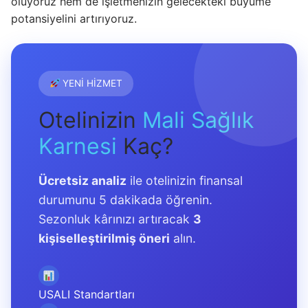
oluyoruz hem de işletmenizin gelecekteki büyüme
potansiyelini artırıyoruz.
YENİ HİZMET
Otelinizin
Mali Sağlık
Karnesi
Kaç?
Ücretsiz analiz
ile otelinizin finansal
durumunu 5 dakikada öğrenin.
Sezonluk kârınızı artıracak
3
kişiselleştirilmiş öneri
alın.
USALI Standartları