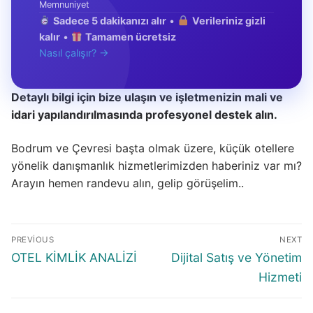
Memnuniyet
Sadece 5 dakikanızı alır
•
Verileriniz gizli
kalır
•
Tamamen ücretsiz
Nasıl çalışır? →
Detaylı bilgi için bize ulaşın ve işletmenizin mali ve
idari yapılandırılmasında profesyonel destek alın.
Bodrum ve Çevresi başta olmak üzere, küçük otellere
yönelik danışmanlık hizmetlerimizden haberiniz var mı?
Arayın hemen randevu alın, gelip görüşelim..
Yazı
PREVIOUS
NEXT
gezinmesi
Previous
Next
OTEL KİMLİK ANALİZİ
Dijital Satış ve Yönetim
post:
post:
Hizmeti