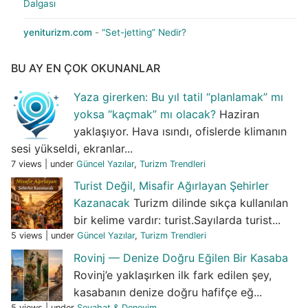
Dalgası
yeniturizm.com
-
“Set-jetting” Nedir?
BU AY EN ÇOK OKUNANLAR
Yaza girerken: Bu yıl tatil “planlamak” mı
yoksa “kaçmak” mı olacak?
Haziran
yaklaşıyor. Hava ısındı, ofislerde klimanın
sesi yükseldi, ekranlar...
7 views
|
under
Güncel Yazılar
,
Turizm Trendleri
Turist Değil, Misafir Ağırlayan Şehirler
Kazanacak
Turizm dilinde sıkça kullanılan
bir kelime vardır: turist.Sayılarda turist...
5 views
|
under
Güncel Yazılar
,
Turizm Trendleri
Rovinj — Denize Doğru Eğilen Bir Kasaba
Rovinj’e yaklaşırken ilk fark edilen şey,
kasabanın denize doğru hafifçe eğ...
5 views
|
under
Seyahat & Deneyim