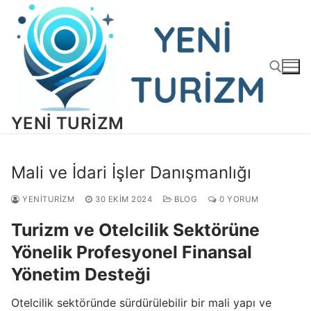
İçeriğe
atla
YENI TURIZM
Arama:
Mali ve İdari İşler Danışmanlığı
YENITURIZM
30 EKIM 2024
BLOG
0 YORUM
Turizm ve Otelcilik Sektörüne
Yönelik Profesyonel Finansal
Yönetim Desteği
Otelcilik sektöründe sürdürülebilir bir mali yapı ve