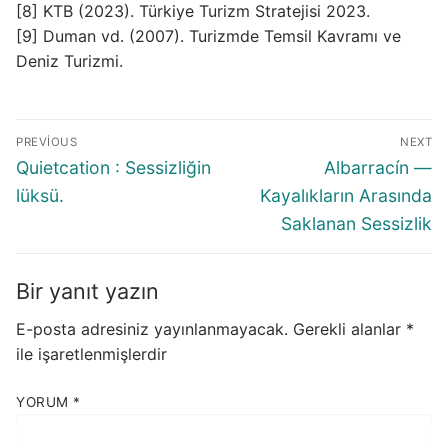
[8] KTB (2023). Türkiye Turizm Stratejisi 2023.
[9] Duman vd. (2007). Turizmde Temsil Kavramı ve
Deniz Turizmi.
Yazı
PREVIOUS
NEXT
gezinmesi
Previous
Next
Quietcation : Sessizliğin
Albarracín —
post:
post:
lüksü.
Kayalıkların Arasında
Saklanan Sessizlik
Bir yanıt yazın
E-posta adresiniz yayınlanmayacak.
Gerekli alanlar
*
ile işaretlenmişlerdir
YORUM
*