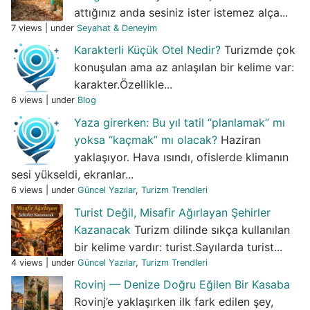
attığınız anda sesiniz ister istemez alça...
7 views
|
under
Seyahat & Deneyim
Karakterli Küçük Otel Nedir?
Turizmde çok
konuşulan ama az anlaşılan bir kelime var:
karakter.Özellikle...
6 views
|
under
Blog
Yaza girerken: Bu yıl tatil “planlamak” mı
yoksa “kaçmak” mı olacak?
Haziran
yaklaşıyor. Hava ısındı, ofislerde klimanın
sesi yükseldi, ekranlar...
6 views
|
under
Güncel Yazılar
,
Turizm Trendleri
Turist Değil, Misafir Ağırlayan Şehirler
Kazanacak
Turizm dilinde sıkça kullanılan
bir kelime vardır: turist.Sayılarda turist...
4 views
|
under
Güncel Yazılar
,
Turizm Trendleri
Rovinj — Denize Doğru Eğilen Bir Kasaba
Rovinj’e yaklaşırken ilk fark edilen şey,