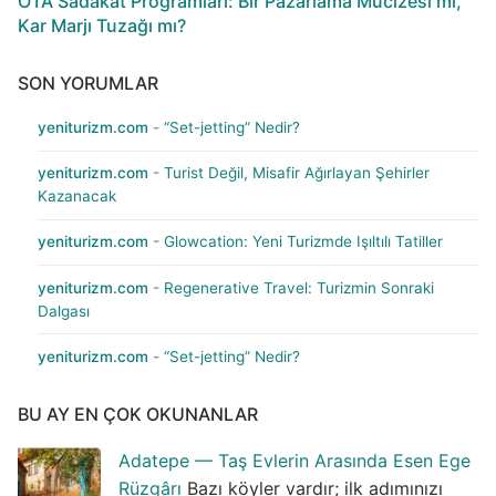
OTA Sadakat Programları: Bir Pazarlama Mucizesi mi,
Kar Marjı Tuzağı mı?
SON YORUMLAR
yeniturizm.com
-
“Set-jetting” Nedir?
yeniturizm.com
-
Turist Değil, Misafir Ağırlayan Şehirler
Kazanacak
yeniturizm.com
-
Glowcation: Yeni Turizmde Işıltılı Tatiller
yeniturizm.com
-
Regenerative Travel: Turizmin Sonraki
Dalgası
yeniturizm.com
-
“Set-jetting” Nedir?
BU AY EN ÇOK OKUNANLAR
Adatepe — Taş Evlerin Arasında Esen Ege
Rüzgârı
Bazı köyler vardır; ilk adımınızı