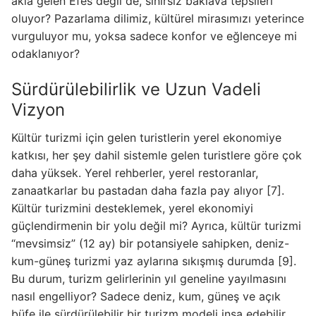
akla gelen Efes değil de, sınırsız baklava tepsileri
oluyor? Pazarlama dilimiz, kültürel mirasımızı yeterince
vurguluyor mu, yoksa sadece konfor ve eğlenceye mi
odaklanıyor?
Sürdürülebilirlik ve Uzun Vadeli
Vizyon
Kültür turizmi için gelen turistlerin yerel ekonomiye
katkısı, her şey dahil sistemle gelen turistlere göre çok
daha yüksek. Yerel rehberler, yerel restoranlar,
zanaatkarlar bu pastadan daha fazla pay alıyor [7].
Kültür turizmini desteklemek, yerel ekonomiyi
güçlendirmenin bir yolu değil mi? Ayrıca, kültür turizmi
“mevsimsiz” (12 ay) bir potansiyele sahipken, deniz-
kum-güneş turizmi yaz aylarına sıkışmış durumda [9].
Bu durum, turizm gelirlerinin yıl geneline yayılmasını
nasıl engelliyor? Sadece deniz, kum, güneş ve açık
büfe ile sürdürülebilir bir turizm modeli inşa edebilir