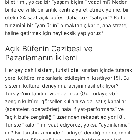
bileti” mi, yoksa bir “yaşam biçimi” vaadi mi? Neden
binlerce yıllık bir antik kenti ziyaret etmek yerine, bir
otelin 24 saat açık büfesi daha çok “satıyor”? Kültür
turizmini bir “yan ürün” olmaktan çıkarıp, ana strateji
haline getirmek için neyi eksik yapıyoruz?
Açık Büfenin Cazibesi ve
Pazarlamanın İkilemi
Her şey dahil sistem, turisti otel sınırları içinde tutarak
yerel kültürel mekanlarla etkileşimini kısıtlıyor [5]. Bu
sistem, kültürel deneyim arayışını nasıl etkiliyor?
Türkiye’nin tanıtım videolarında (Go Türkiye vb.)
zengin kültürel görseller kullanılsa da, satış kanalları
(acenteler, operatörler) hala “fiyat-performans” ve
“açık büfe zenginliği” üzerinden rekabet ediyor [8].
Turiste “kalori” mi vaat ediyoruz, yoksa “aydınlanma”
mı? Bir turistin zihninde “Türkiye” dendiğinde neden ilk