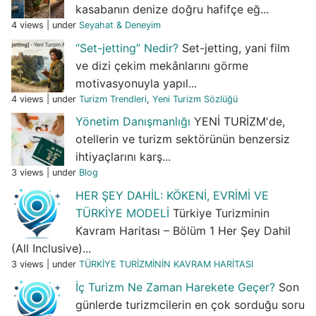
kasabanın denize doğru hafifçe eğ...
4 views
|
under
Seyahat & Deneyim
“Set-jetting” Nedir?
Set-jetting, yani film
ve dizi çekim mekânlarını görme
motivasyonuyla yapıl...
4 views
|
under
Turizm Trendleri
,
Yeni Turizm Sözlüğü
Yönetim Danışmanlığı
YENİ TURİZM'de,
otellerin ve turizm sektörünün benzersiz
ihtiyaçlarını karş...
3 views
|
under
Blog
HER ŞEY DAHİL: KÖKENİ, EVRİMİ VE
TÜRKİYE MODELİ
Türkiye Turizminin
Kavram Haritası – Bölüm 1 Her Şey Dahil
(All Inclusive)...
3 views
|
under
TÜRKİYE TURİZMİNİN KAVRAM HARİTASI
İç Turizm Ne Zaman Harekete Geçer?
Son
günlerde turizmcilerin en çok sorduğu soru