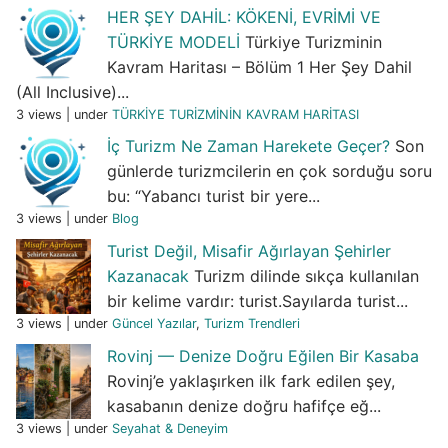
HER ŞEY DAHİL: KÖKENİ, EVRİMİ VE
TÜRKİYE MODELİ
Türkiye Turizminin
Kavram Haritası – Bölüm 1 Her Şey Dahil
(All Inclusive)...
3 views
|
under
TÜRKİYE TURİZMİNİN KAVRAM HARİTASI
İç Turizm Ne Zaman Harekete Geçer?
Son
günlerde turizmcilerin en çok sorduğu soru
bu: “Yabancı turist bir yere...
3 views
|
under
Blog
Turist Değil, Misafir Ağırlayan Şehirler
Kazanacak
Turizm dilinde sıkça kullanılan
bir kelime vardır: turist.Sayılarda turist...
3 views
|
under
Güncel Yazılar
,
Turizm Trendleri
Rovinj — Denize Doğru Eğilen Bir Kasaba
Rovinj’e yaklaşırken ilk fark edilen şey,
kasabanın denize doğru hafifçe eğ...
3 views
|
under
Seyahat & Deneyim