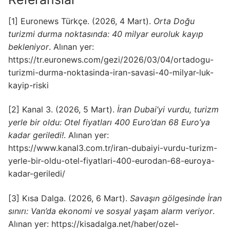
[1] Euronews Türkçe. (2026, 4 Mart).
Orta Doğu
turizmi durma noktasında: 40 milyar euroluk kayıp
bekleniyor
. Alınan yer:
https://tr.euronews.com/gezi/2026/03/04/ortadogu-
turizmi-durma-noktasinda-iran-savasi-40-milyar-luk-
kayip-riski
[2] Kanal 3. (2026, 5 Mart).
İran Dubai’yi vurdu, turizm
yerle bir oldu: Otel fiyatları 400 Euro’dan 68 Euro’ya
kadar geriledi!
. Alınan yer:
https://www.kanal3.com.tr/iran-dubaiyi-vurdu-turizm-
yerle-bir-oldu-otel-fiyatlari-400-eurodan-68-euroya-
kadar-geriledi/
[3] Kısa Dalga. (2026, 6 Mart).
Savaşın gölgesinde İran
sınırı: Van’da ekonomi ve sosyal yaşam alarm veriyor
.
Alınan yer: https://kisadalga.net/haber/ozel-