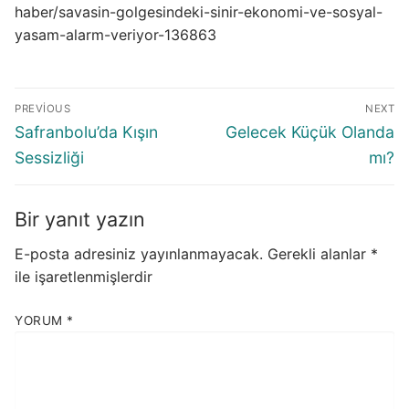
haber/savasin-golgesindeki-sinir-ekonomi-ve-sosyal-
yasam-alarm-veriyor-136863
Yazı
PREVIOUS
NEXT
gezinmesi
Previous
Next
Safranbolu’da Kışın
Gelecek Küçük Olanda
post:
post:
Sessizliği
mı?
Bir yanıt yazın
E-posta adresiniz yayınlanmayacak.
Gerekli alanlar
*
ile işaretlenmişlerdir
YORUM
*