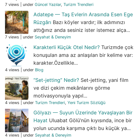
7 views
|
under
Güncel Yazılar
,
Turizm Trendleri
Adatepe — Taş Evlerin Arasında Esen Ege
Rüzgârı
Bazı köyler vardır; ilk adımınızı
attığınız anda sesiniz ister istemez alça...
7 views
|
under
Seyahat & Deneyim
Karakterli Küçük Otel Nedir?
Turizmde çok
konuşulan ama az anlaşılan bir kelime var:
karakter.Özellikle...
4 views
|
under
Blog
“Set-jetting” Nedir?
Set-jetting, yani film
ve dizi çekim mekânlarını görme
motivasyonuyla yapıl...
4 views
|
under
Turizm Trendleri
,
Yeni Turizm Sözlüğü
Gölyazı — Suyun Üzerinde Yavaşlayan Bir
Hayat
Uluabat Gölü’nün kıyısında, ince bir
yolun ucunda karşıma çıktı bu küçük ya...
4 views
|
under
Seyahat & Deneyim