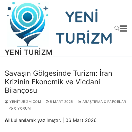
İçeriğe
atla
YENI TURIZM
Arama:
Savaşın Gölgesinde Turizm: İran
Krizinin Ekonomik ve Vicdani
Bilançosu
YENITURIZM.COM
6 MART 2026
ARAŞTIRMA & RAPORLAR
0 YORUM
AI
kullanılarak yazılmıştır. | 06 Mart 2026