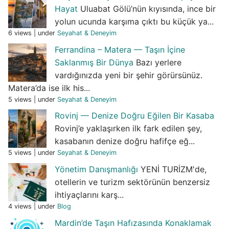
Hayat
Uluabat Gölü’nün kıyısında, ince bir
yolun ucunda karşıma çıktı bu küçük ya...
6 views
|
under
Seyahat & Deneyim
Ferrandina – Matera — Taşın İçine
Saklanmış Bir Dünya
Bazı yerlere
vardığınızda yeni bir şehir görürsünüz.
Matera’da ise ilk his...
5 views
|
under
Seyahat & Deneyim
Rovinj — Denize Doğru Eğilen Bir Kasaba
Rovinj’e yaklaşırken ilk fark edilen şey,
kasabanın denize doğru hafifçe eğ...
5 views
|
under
Seyahat & Deneyim
Yönetim Danışmanlığı
YENİ TURİZM'de,
otellerin ve turizm sektörünün benzersiz
ihtiyaçlarını karş...
4 views
|
under
Blog
Mardin’de Taşın Hafızasında Konaklamak