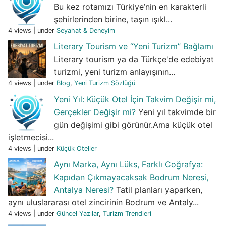
Bu kez rotamızı Türkiye’nin en karakterli
şehirlerinden birine, taşın ışıkl...
4 views
|
under
Seyahat & Deneyim
Literary Tourism ve “Yeni Turizm” Bağlamı
Literary tourism ya da Türkçe'de edebiyat
turizmi, yeni turizm anlayışının...
4 views
|
under
Blog
,
Yeni Turizm Sözlüğü
Yeni Yıl: Küçük Otel İçin Takvim Değişir mi,
Gerçekler Değişir mi?
Yeni yıl takvimde bir
gün değişimi gibi görünür.Ama küçük otel
işletmecisi...
4 views
|
under
Küçük Oteller
Aynı Marka, Aynı Lüks, Farklı Coğrafya:
Kapıdan Çıkmayacaksak Bodrum Neresi,
Antalya Neresi?
Tatil planları yaparken,
aynı uluslararası otel zincirinin Bodrum ve Antaly...
4 views
|
under
Güncel Yazılar
,
Turizm Trendleri