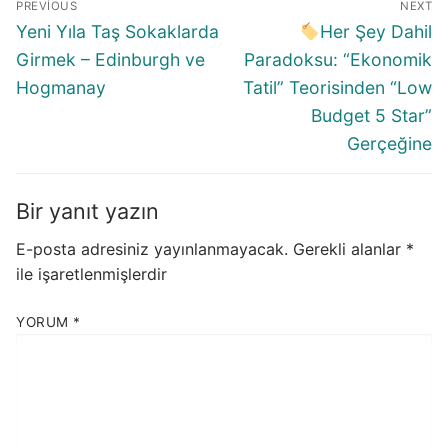
PREVIOUS
NEXT
gezinmesi
Previous
Next
Yeni Yıla Taş Sokaklarda
Her Şey Dahil
post:
post:
Girmek – Edinburgh ve
Paradoksu: “Ekonomik
Hogmanay
Tatil” Teorisinden “Low
Budget 5 Star”
Gerçeğine
Bir yanıt yazın
E-posta adresiniz yayınlanmayacak.
Gerekli alanlar
*
ile işaretlenmişlerdir
YORUM
*