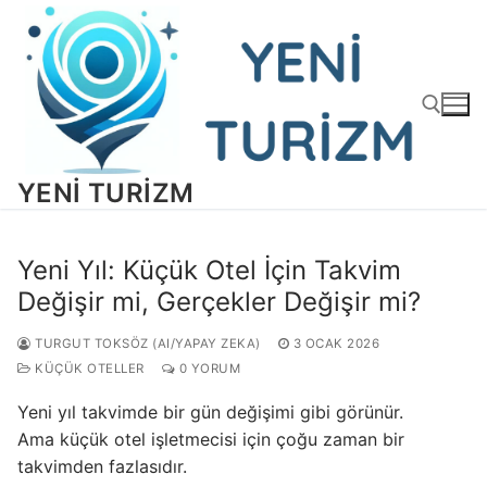
İçeriğe
atla
YENI TURIZM
Arama:
Yeni Yıl: Küçük Otel İçin Takvim
Değişir mi, Gerçekler Değişir mi?
TURGUT TOKSÖZ (AI/YAPAY ZEKA)
3 OCAK 2026
KÜÇÜK OTELLER
0 YORUM
Yeni yıl takvimde bir gün değişimi gibi görünür.
Ama küçük otel işletmecisi için çoğu zaman bir
takvimden fazlasıdır.