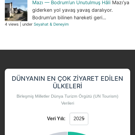
Mazı — Bodrum’un Unutulmuş Hâli
Mazı’ya
giderken yol yavaş yavaş daralıyor.
Bodrum’un bilinen hareketi geri...
4 views
|
under
Seyahat & Deneyim
DÜNYANIN EN ÇOK ZIYARET EDILEN
ÜLKELERI
Birleşmiş Milletler Dünya Turizm Örgütü (UN Tourism)
Verileri
Veri Yılı: