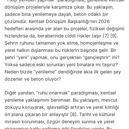
dönüşüm projeleriyle karşımıza çıkar. Bu yaklaşım,
sadece bina yenilemeye dayalı, beton odaklı bir
çözümdür. Kentsel Dönüşüm Başkanlığı’nın 2026
hedefleri arasında yer alan bu projeler, fiziksel değişimi
hızlandırsa da, beraberinde ciddi riskler taşır [7] [9].
Şehrin ruhunu tamamen yok etme, homojenleşme ve
yerel halkın dışlanması bu risklerin başında gelir. Bir
şehri “yeni” yapmak, onu gerçekten “gençleştirir” mi?
Yoksa sadece eski sorunları yeni binalara mı taşırız?
Neden bizde “yenileme” dendiğinde akla ilk gelen şey
dozerler ve beton oluyor?
Diğer yandan, “ruhu onarmak” paradigması, kentsel
yenileme yaklaşımını benimser. Bu yaklaşım, mevcut
dokuyu koruyarak, işlevselliği artıran ve yerel kimliği
ön plana çıkaran bir anlayıştır [8]. Tarihi ve kültürel
mirasın korunması, özgün deneyim sunma ve yerel
ekonomiye katkı sağlama gibi faydaları vardır. Bu