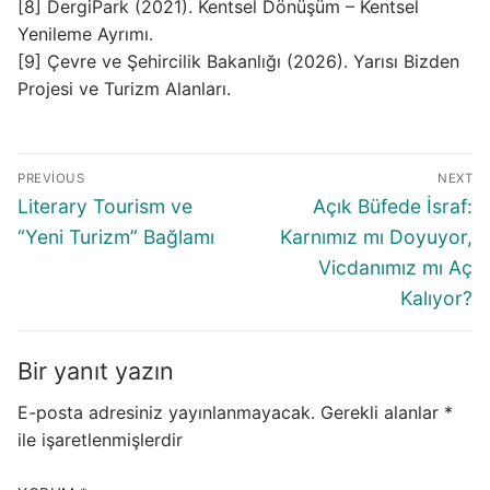
[8] DergiPark (2021). Kentsel Dönüşüm – Kentsel
Yenileme Ayrımı.
[9] Çevre ve Şehircilik Bakanlığı (2026). Yarısı Bizden
Projesi ve Turizm Alanları.
Yazı
PREVIOUS
NEXT
gezinmesi
Previous
Next
Literary Tourism ve
Açık Büfede İsraf:
post:
post:
“Yeni Turizm” Bağlamı
Karnımız mı Doyuyor,
Vicdanımız mı Aç
Kalıyor?
Bir yanıt yazın
E-posta adresiniz yayınlanmayacak.
Gerekli alanlar
*
ile işaretlenmişlerdir