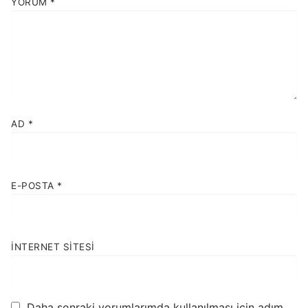
YORUM
*
AD
*
E-POSTA
*
İNTERNET SITESI
Daha sonraki yorumlarımda kullanılması için adım,