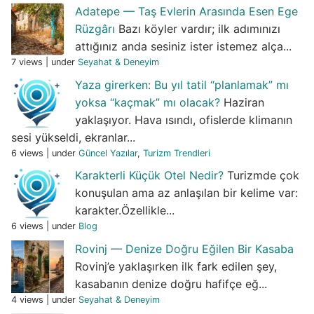
Adatepe — Taş Evlerin Arasında Esen Ege
Rüzgârı
Bazı köyler vardır; ilk adımınızı
attığınız anda sesiniz ister istemez alça...
7 views
|
under
Seyahat & Deneyim
Yaza girerken: Bu yıl tatil “planlamak” mı
yoksa “kaçmak” mı olacak?
Haziran
yaklaşıyor. Hava ısındı, ofislerde klimanın
sesi yükseldi, ekranlar...
6 views
|
under
Güncel Yazılar
,
Turizm Trendleri
Karakterli Küçük Otel Nedir?
Turizmde çok
konuşulan ama az anlaşılan bir kelime var:
karakter.Özellikle...
6 views
|
under
Blog
Rovinj — Denize Doğru Eğilen Bir Kasaba
Rovinj’e yaklaşırken ilk fark edilen şey,
kasabanın denize doğru hafifçe eğ...
4 views
|
under
Seyahat & Deneyim