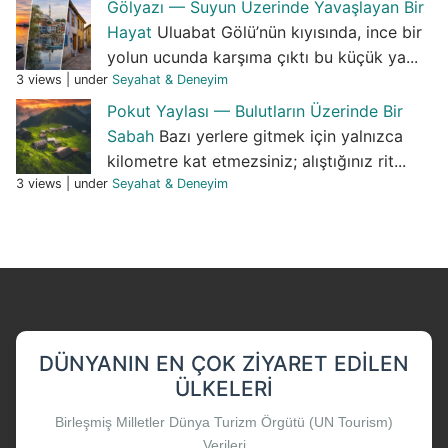
Gölyazı — Suyun Üzerinde Yavaşlayan Bir
Hayat
Uluabat Gölü’nün kıyısında, ince bir
yolun ucunda karşıma çıktı bu küçük ya...
3 views
|
under
Seyahat & Deneyim
Pokut Yaylası — Bulutların Üzerinde Bir
Sabah
Bazı yerlere gitmek için yalnızca
kilometre kat etmezsiniz; alıştığınız rit...
3 views
|
under
Seyahat & Deneyim
DÜNYANIN EN ÇOK ZIYARET EDILEN
ÜLKELERI
Birleşmiş Milletler Dünya Turizm Örgütü (UN Tourism)
Verileri