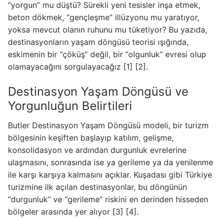
“yorgun” mu düştü? Sürekli yeni tesisler inşa etmek,
beton dökmek, “gençleşme” illüzyonu mu yaratıyor,
yoksa mevcut olanın ruhunu mu tüketiyor? Bu yazıda,
destinasyonların yaşam döngüsü teorisi ışığında,
eskimenin bir “çöküş” değil, bir “olgunluk” evresi olup
olamayacağını sorgulayacağız [1] [2].
Destinasyon Yaşam Döngüsü ve
Yorgunluğun Belirtileri
Butler Destinasyon Yaşam Döngüsü modeli, bir turizm
bölgesinin keşiften başlayıp katılım, gelişme,
konsolidasyon ve ardından durgunluk evrelerine
ulaşmasını, sonrasında ise ya gerileme ya da yenilenme
ile karşı karşıya kalmasını açıklar. Kuşadası gibi Türkiye
turizmine ilk açılan destinasyonlar, bu döngünün
“durgunluk” ve “gerileme” riskini en derinden hisseden
bölgeler arasında yer alıyor [3] [4].