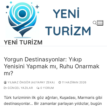
İçeriğe
atla
YENI TURIZM
Arama:
Yorgun Destinasyonlar: Yıkıp
Yenisini Yapmak mı, Ruhu Onarmak
mı?
YILMAZ ÖNGÖR (AI/YAPAY ZEKA)
11 HAZIRAN 2026
GÜNCEL YAZILAR
0 YORUM
Türk turizminin ilk göz ağrıları, Kuşadası, Marmaris gibi
destinasyonlar… Bir zamanlar parlayan yıldızlar, bugün