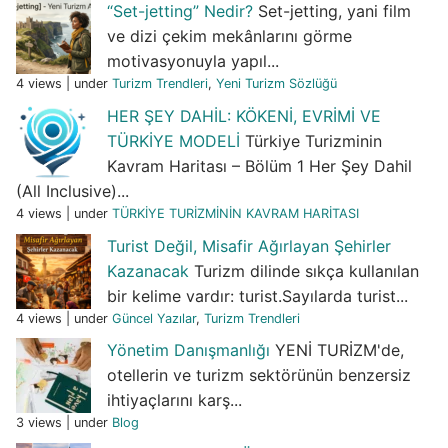
“Set-jetting” Nedir?
Set-jetting, yani film
ve dizi çekim mekânlarını görme
motivasyonuyla yapıl...
4 views
|
under
Turizm Trendleri
,
Yeni Turizm Sözlüğü
HER ŞEY DAHİL: KÖKENİ, EVRİMİ VE
TÜRKİYE MODELİ
Türkiye Turizminin
Kavram Haritası – Bölüm 1 Her Şey Dahil
(All Inclusive)...
4 views
|
under
TÜRKİYE TURİZMİNİN KAVRAM HARİTASI
Turist Değil, Misafir Ağırlayan Şehirler
Kazanacak
Turizm dilinde sıkça kullanılan
bir kelime vardır: turist.Sayılarda turist...
4 views
|
under
Güncel Yazılar
,
Turizm Trendleri
Yönetim Danışmanlığı
YENİ TURİZM'de,
otellerin ve turizm sektörünün benzersiz
ihtiyaçlarını karş...
3 views
|
under
Blog