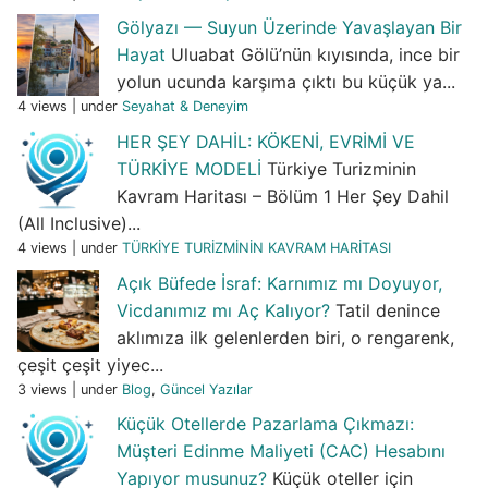
Gölyazı — Suyun Üzerinde Yavaşlayan Bir
Hayat
Uluabat Gölü’nün kıyısında, ince bir
yolun ucunda karşıma çıktı bu küçük ya...
4 views
|
under
Seyahat & Deneyim
HER ŞEY DAHİL: KÖKENİ, EVRİMİ VE
TÜRKİYE MODELİ
Türkiye Turizminin
Kavram Haritası – Bölüm 1 Her Şey Dahil
(All Inclusive)...
4 views
|
under
TÜRKİYE TURİZMİNİN KAVRAM HARİTASI
Açık Büfede İsraf: Karnımız mı Doyuyor,
Vicdanımız mı Aç Kalıyor?
Tatil denince
aklımıza ilk gelenlerden biri, o rengarenk,
çeşit çeşit yiyec...
3 views
|
under
Blog
,
Güncel Yazılar
Küçük Otellerde Pazarlama Çıkmazı:
Müşteri Edinme Maliyeti (CAC) Hesabını
Yapıyor musunuz?
Küçük oteller için