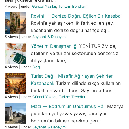
sesi yükseldi, ekranlar...
7 views
|
under
Güncel Yazılar
,
Turizm Trendleri
Rovinj — Denize Doğru Eğilen Bir Kasaba
Rovinj’e yaklaşırken ilk fark edilen şey,
kasabanın denize doğru hafifçe eğ...
5 views
|
under
Seyahat & Deneyim
Yönetim Danışmanlığı
YENİ TURİZM'de,
otellerin ve turizm sektörünün benzersiz
ihtiyaçlarını karş...
4 views
|
under
Blog
Turist Değil, Misafir Ağırlayan Şehirler
Kazanacak
Turizm dilinde sıkça kullanılan
bir kelime vardır: turist.Sayılarda turist...
4 views
|
under
Güncel Yazılar
,
Turizm Trendleri
Mazı — Bodrum’un Unutulmuş Hâli
Mazı’ya
giderken yol yavaş yavaş daralıyor.
Bodrum’un bilinen hareketi geri...
4 views
|
under
Seyahat & Deneyim