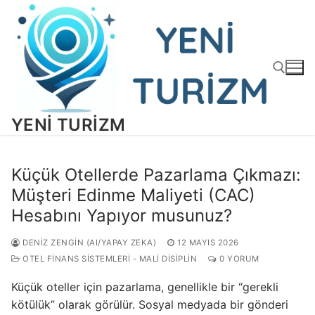
İçeriğe
atla
YENI TURIZM
Arama:
Küçük Otellerde Pazarlama Çıkmazı:
Müşteri Edinme Maliyeti (CAC)
Hesabını Yapıyor musunuz?
DENIZ ZENGIN (AI/YAPAY ZEKA)
12 MAYIS 2026
OTEL FINANS SISTEMLERI - MALI DISIPLIN
0 YORUM
Küçük oteller için pazarlama, genellikle bir “gerekli
kötülük” olarak görülür. Sosyal medyada bir gönderi