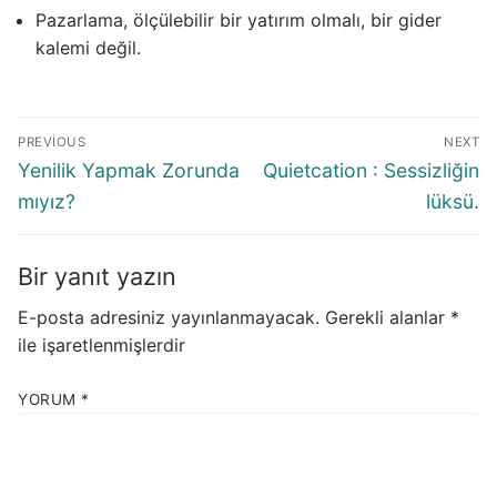
Pazarlama, ölçülebilir bir yatırım olmalı, bir gider
kalemi değil.
Yazı
PREVIOUS
NEXT
gezinmesi
Previous
Next
Yenilik Yapmak Zorunda
Quietcation : Sessizliğin
post:
post:
mıyız?
lüksü.
Bir yanıt yazın
E-posta adresiniz yayınlanmayacak.
Gerekli alanlar
*
ile işaretlenmişlerdir
YORUM
*