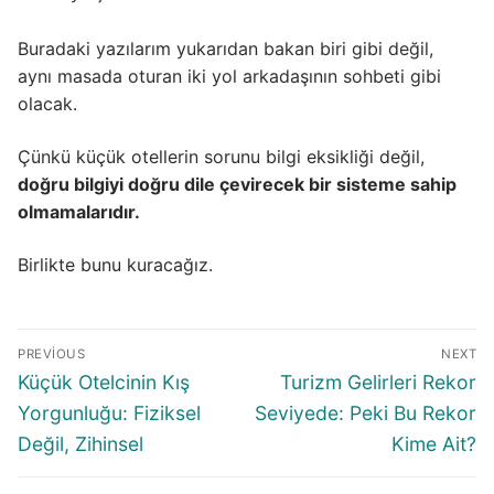
Buradaki yazılarım yukarıdan bakan biri gibi değil,
aynı masada oturan iki yol arkadaşının sohbeti gibi
olacak.
Çünkü küçük otellerin sorunu bilgi eksikliği değil,
doğru bilgiyi doğru dile çevirecek bir sisteme sahip
olmamalarıdır.
Birlikte bunu kuracağız.
Yazı
PREVIOUS
NEXT
gezinmesi
Previous
Next
Küçük Otelcinin Kış
Turizm Gelirleri Rekor
post:
post:
Yorgunluğu: Fiziksel
Seviyede: Peki Bu Rekor
Değil, Zihinsel
Kime Ait?