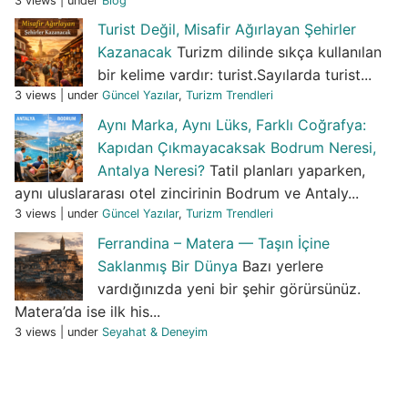
3 views
|
under
Blog
Turist Değil, Misafir Ağırlayan Şehirler
Kazanacak
Turizm dilinde sıkça kullanılan
bir kelime vardır: turist.Sayılarda turist...
3 views
|
under
Güncel Yazılar
,
Turizm Trendleri
Aynı Marka, Aynı Lüks, Farklı Coğrafya:
Kapıdan Çıkmayacaksak Bodrum Neresi,
Antalya Neresi?
Tatil planları yaparken,
aynı uluslararası otel zincirinin Bodrum ve Antaly...
3 views
|
under
Güncel Yazılar
,
Turizm Trendleri
Ferrandina – Matera — Taşın İçine
Saklanmış Bir Dünya
Bazı yerlere
vardığınızda yeni bir şehir görürsünüz.
Matera’da ise ilk his...
3 views
|
under
Seyahat & Deneyim