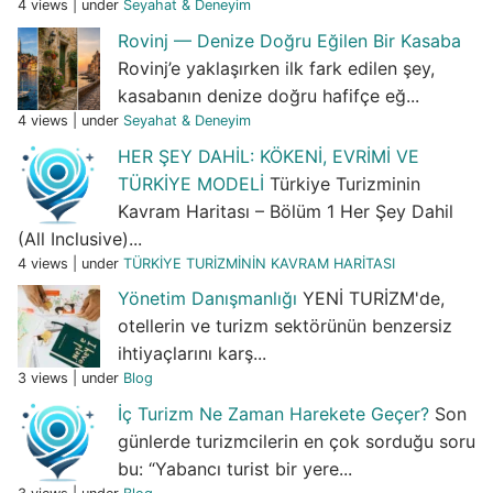
4 views
|
under
Seyahat & Deneyim
Rovinj — Denize Doğru Eğilen Bir Kasaba
Rovinj’e yaklaşırken ilk fark edilen şey,
kasabanın denize doğru hafifçe eğ...
4 views
|
under
Seyahat & Deneyim
HER ŞEY DAHİL: KÖKENİ, EVRİMİ VE
TÜRKİYE MODELİ
Türkiye Turizminin
Kavram Haritası – Bölüm 1 Her Şey Dahil
(All Inclusive)...
4 views
|
under
TÜRKİYE TURİZMİNİN KAVRAM HARİTASI
Yönetim Danışmanlığı
YENİ TURİZM'de,
otellerin ve turizm sektörünün benzersiz
ihtiyaçlarını karş...
3 views
|
under
Blog
İç Turizm Ne Zaman Harekete Geçer?
Son
günlerde turizmcilerin en çok sorduğu soru
bu: “Yabancı turist bir yere...