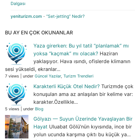
Dalgası
yeniturizm.com
-
“Set-jetting” Nedir?
BU AY EN ÇOK OKUNANLAR
Yaza girerken: Bu yıl tatil “planlamak” mı
yoksa “kaçmak” mı olacak?
Haziran
yaklaşıyor. Hava ısındı, ofislerde klimanın
sesi yükseldi, ekranlar...
7 views
|
under
Güncel Yazılar
,
Turizm Trendleri
Karakterli Küçük Otel Nedir?
Turizmde çok
konuşulan ama az anlaşılan bir kelime var:
karakter.Özellikle...
5 views
|
under
Blog
Gölyazı — Suyun Üzerinde Yavaşlayan Bir
Hayat
Uluabat Gölü’nün kıyısında, ince bir
yolun ucunda karşıma çıktı bu küçük ya...