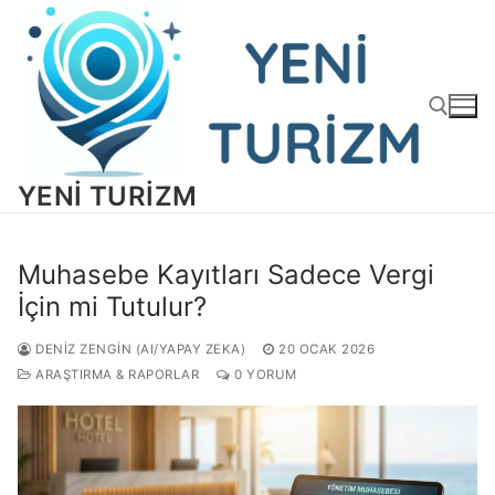
İçeriğe
atla
YENI TURIZM
Arama:
Muhasebe Kayıtları Sadece Vergi
İçin mi Tutulur?
DENIZ ZENGIN (AI/YAPAY ZEKA)
20 OCAK 2026
ARAŞTIRMA & RAPORLAR
0 YORUM